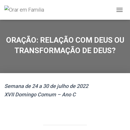
A
L
T
E
R
ORAÇÃO: RELAÇÃO COM DEUS OU
N
A
TRANSFORMAÇÃO DE DEUS?
R
A
N
A
V
E
Semana de 24 a 30 de julho de 2022
G
A
XVII Domingo Comum – Ano C
Ç
Ã
O