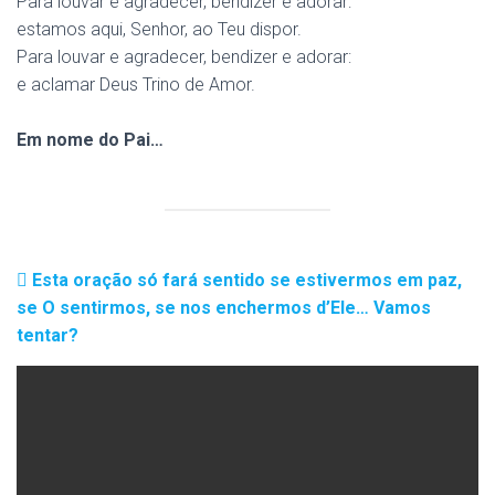
Para louvar e agradecer, bendizer e adorar:
estamos aqui, Senhor, ao Teu dispor.
Para louvar e agradecer, bendizer e adorar:
e aclamar Deus Trino de Amor.
Em nome do Pai…
Esta oração só fará sentido se estivermos em paz,
se O sentirmos, se nos enchermos d’Ele… Vamos
tentar?