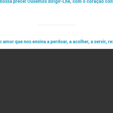
 nossa prece! Ousemos dirigir-Lhe, com o coração conf
o amor que nos ensina a perdoar, a acolher, a servir, 