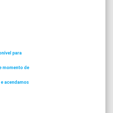
nível para
te momento de
3 e acendamos