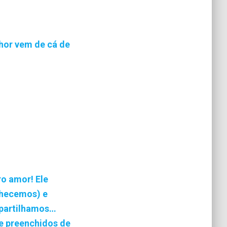
hor vem de cá de
ro amor! Ele
nhecemos) e
mpartilhamos…
e preenchidos de