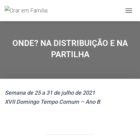
A
L
T
E
R
ONDE? NA DISTRIBUIÇÃO E NA
N
A
PARTILHA
R
A
N
A
V
E
Semana de 25 a 31 de julho de 2021
G
A
XVII Domingo Tempo Comum – Ano B
Ç
Ã
O