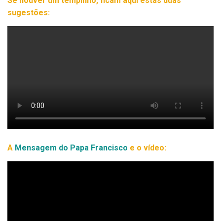
Se houver um tempinho, ficam aqui estas duas
sugestões:
A
Mensagem do Papa Francisco
e o vídeo: