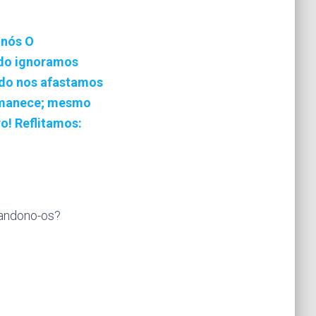
 nós O
ndo ignoramos
ndo nos afastamos
ermanece; mesmo
o! Reflitamos:
bandono-os?