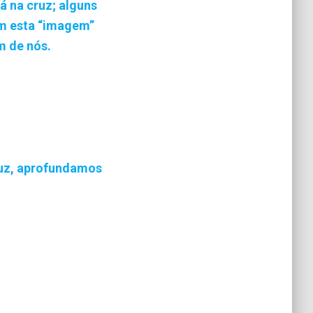
á na cruz; alguns
m esta “imagem”
m de nós.
ruz, aprofundamos