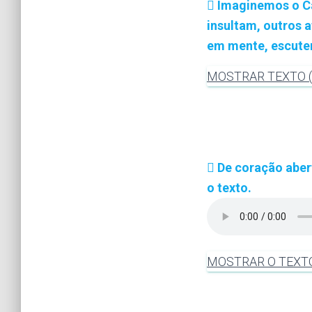
Imaginemos o Cal
insultam, outros
em mente, escutem
MOSTRAR TEXTO (M
De coração abert
o texto.
MOSTRAR O TEXT