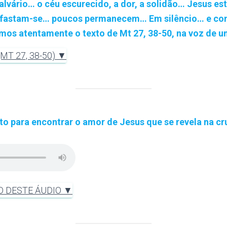
vário… o céu escurecido, a dor, a solidão… Jesus est
 afastam-se… poucos permanecem… Em silêncio… e co
os atentamente o texto de Mt 27, 38-50, na voz de u
T 27, 38-50) ▼
o para encontrar o amor de Jesus que se revela na c
O DESTE ÁUDIO ▼