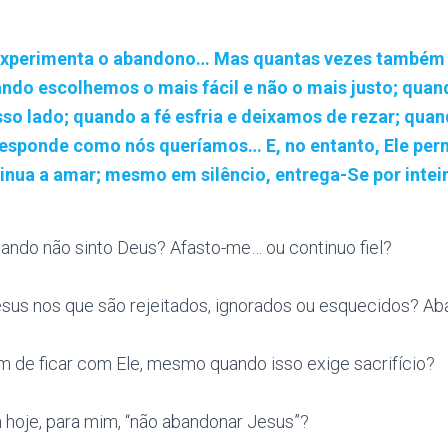
experimenta o abandono… Mas quantas vezes também
do escolhemos o mais fácil e não o mais justo; qua
so lado; quando a fé esfria e deixamos de rezar; qua
responde como nós queríamos… E, no entanto, Ele p
nua a amar; mesmo em silêncio, entrega-Se por inteir
ando não sinto Deus? Afasto-me… ou continuo fiel?
us nos que são rejeitados, ignorados ou esquecidos? A
 de ficar com Ele, mesmo quando isso exige sacrifício?
a hoje, para mim, “não abandonar Jesus”?