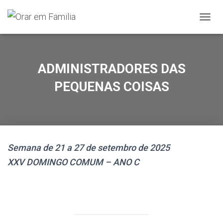
A
L
T
E
R
ADMINISTRADORES DAS
N
A
PEQUENAS COISAS
R
A
N
A
V
E
Semana de 21 a 27 de setembro de 2025
G
A
XXV DOMINGO COMUM – ANO C
Ç
Ã
O