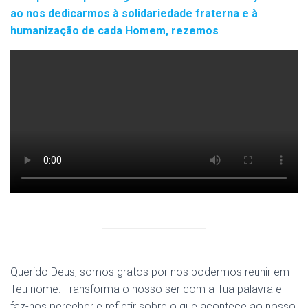
ao nos dedicarmos à solidariedade fraterna e à
humanização de cada Homem, rezemos
Querido Deus, somos gratos por nos podermos reunir em
Teu nome. Transforma o nosso ser com a Tua palavra e
faz-nos perceber e refletir sobre o que acontece ao nosso