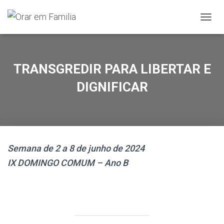
A
L
T
E
R
TRANSGREDIR PARA LIBERTAR E
N
A
DIGNIFICAR
R
A
N
A
V
E
Semana de 2 a 8 de junho de 2024
G
A
IX DOMINGO COMUM – Ano B
Ç
Ã
O