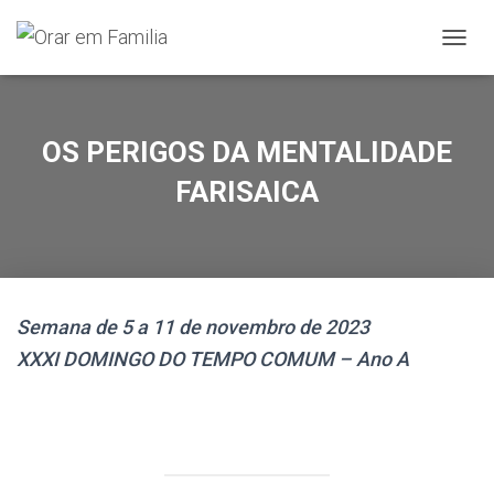
A
L
T
E
R
OS PERIGOS DA MENTALIDADE
N
A
FARISAICA
R
A
N
A
V
E
Semana de 5 a 11 de novembro de 2023
G
A
XXXI DOMINGO DO TEMPO COMUM – Ano A
Ç
Ã
O