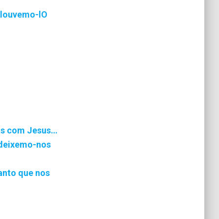
, louvemo-lO
as com Jesus…
 deixemo-nos
anto que nos