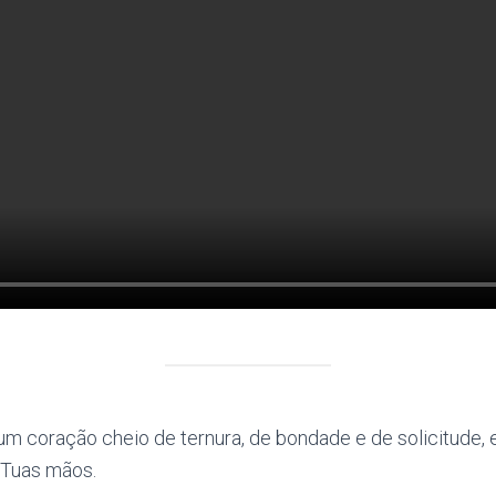
 um coração cheio de ternura, de bondade e de solicitude
 Tuas mãos.