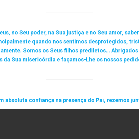
us, no Seu poder, na Sua justiça e no Seu amor, sabe
ncipalmente quando nos sentimos desprotegidos, trist
tamente. Somos os Seus filhos prediletos… Abrigados
 da Sua misericórdia e façamos-Lhe os nossos pedido
m absoluta confiança na presença do Pai, rezemos jun