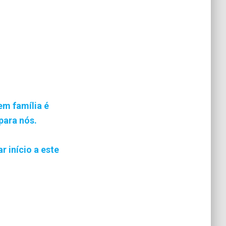
em família é
para nós.
 início a este