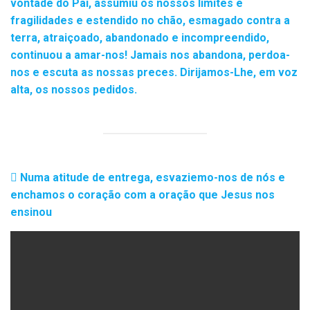
vontade do Pai, assumiu os nossos limites e
fragilidades e estendido no chão, esmagado contra a
terra, atraiçoado, abandonado e incompreendido,
continuou a amar-nos! Jamais nos abandona, perdoa-
nos e escuta as nossas preces. Dirijamos-Lhe, em voz
alta, os nossos pedidos.
Numa atitude de entrega, esvaziemo-nos de nós e
enchamos o coração com a oração que Jesus nos
ensinou