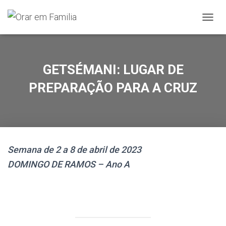
A
L
T
E
R
GETSÉMANI: LUGAR DE
N
A
PREPARAÇÃO PARA A CRUZ
R
A
N
A
V
E
Semana de 2 a 8 de abril de 2023
G
A
DOMINGO DE RAMOS – Ano A
Ç
Ã
O