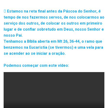
Estamos na reta final antes da Páscoa do Senhor, é
tempo de nos fazermos servos, de nos colocarmos ao
serviço dos outros, de colocar os outros em primeiro
lugar e de confiar sobretudo em Deus, nosso Senhor e
nosso Pai.
Tenhamos a Bíblia aberta em Mt 26, 36-44, o ramo que
benzemos na Eucaristia (se tivermos) e uma vela para
se acender ao se iniciar a oração.
Podemos começar com este vídeo: