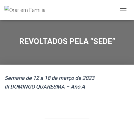
A
L
T
E
R
REVOLTADOS PELA “SEDE”
N
A
R
A
N
A
Semana de 12 a 18 de março de 2023
V
E
III DOMINGO QUARESMA – Ano A
G
A
Ç
Ã
O