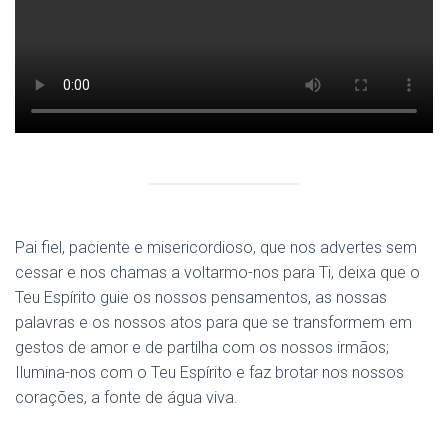
Pai fiel, paciente e misericordioso, que nos advertes sem
cessar e nos chamas a voltarmo-nos para Ti, deixa que o
Teu Espírito guie os nossos pensamentos, as nossas
palavras e os nossos atos para que se transformem em
gestos de amor e de partilha com os nossos irmãos;
Ilumina-nos com o Teu Espírito e faz brotar nos nossos
corações, a fonte de água viva.