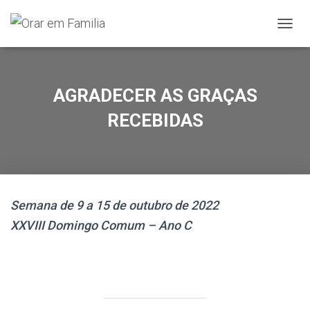
A
L
T
E
R
AGRADECER AS GRAÇAS
N
A
RECEBIDAS
R
A
N
A
V
E
Semana de 9 a 15 de outubro de 2022
G
A
XXVIII Domingo Comum – Ano C
Ç
Ã
O