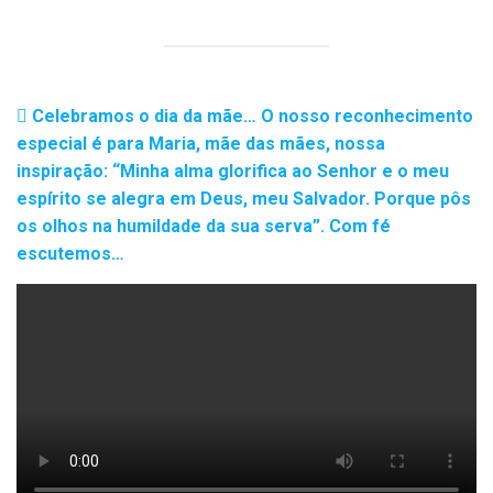
Celebramos o dia da mãe… O nosso reconhecimento
especial é para Maria, mãe das mães, nossa
inspiração: “Minha alma glorifica ao Senhor e o meu
espírito se alegra em Deus, meu Salvador. Porque pôs
os olhos na humildade da sua serva”. Com fé
escutemos…