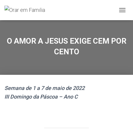
A
L
T
E
R
O AMOR A JESUS EXIGE CEM POR
N
A
CENTO
R
A
N
A
V
E
Semana de 1 a 7 de maio de 2022
G
A
III Domingo da Páscoa – Ano C
Ç
Ã
O