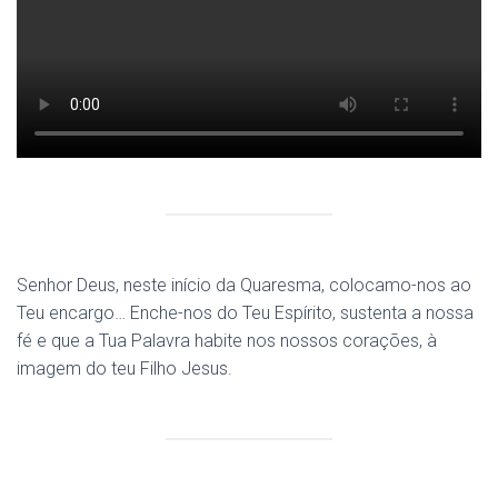
Senhor Deus, neste início da Quaresma, colocamo-nos ao
Teu encargo… Enche-nos do Teu Espírito, sustenta a nossa
fé e que a Tua Palavra habite nos nossos corações, à
imagem do teu Filho Jesus.