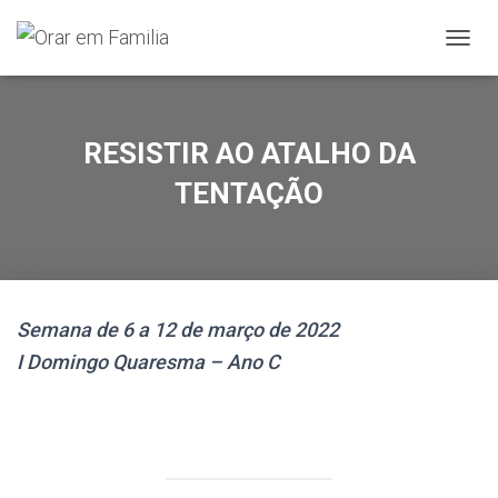
A
L
T
E
R
RESISTIR AO ATALHO DA
N
A
TENTAÇÃO
R
A
N
A
V
E
Semana de 6 a 12 de março de 2022
G
A
I Domingo Quaresma – Ano C
Ç
Ã
O