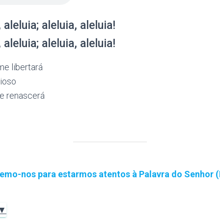
 aleluia; aleluia, aleluia!
 aleluia; aleluia, aleluia!
me libertará
ioso
le renascerá
emo-nos para estarmos atentos à Palavra do Senhor (
 ▼