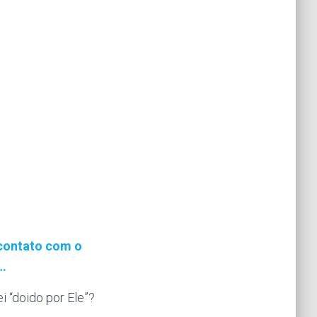
 contato com o
…
i “doido por Ele”?