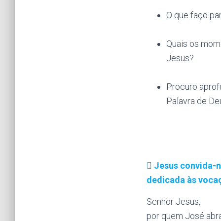
O que faço pa
Quais os mome
Jesus?
Procuro aprof
Palavra de De
Jesus convida-no
dedicada às vocaç
Senhor Jesus,
por quem José abr