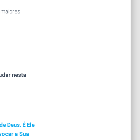
s maiores
udar nesta
de Deus. É Ele
vocar a Sua