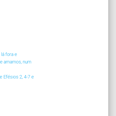
lá fora e
que amamos, num
 Efésios 2, 4-7 e