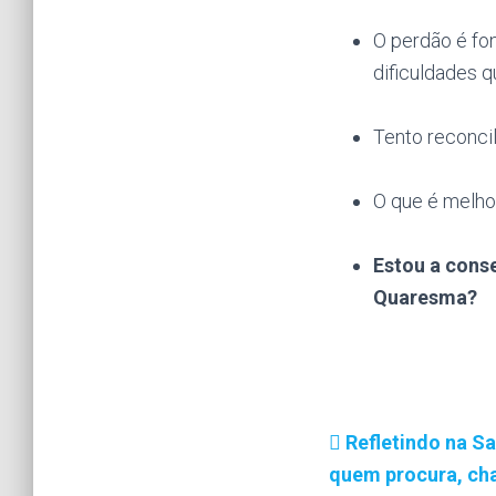
O perdão é fon
dificuldades 
Tento reconci
O que é melhor
Estou a cons
Quaresma?
Refletindo na Sa
quem procura, ch