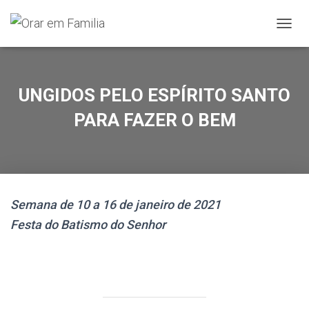
A
L
T
E
R
UNGIDOS PELO ESPÍRITO SANTO
N
A
PARA FAZER O BEM
R
A
N
A
V
E
Semana de 10 a 16 de janeiro de 2021
G
A
Festa do Batismo do Senhor
Ç
Ã
O